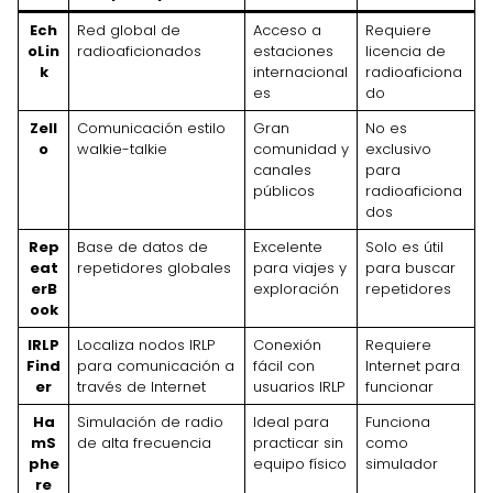
Ech
Red global de
Acceso a
Requiere
oLin
radioaficionados
estaciones
licencia de
k
internacional
radioaficiona
es
do
Zell
Comunicación estilo
Gran
No es
o
walkie-talkie
comunidad y
exclusivo
canales
para
públicos
radioaficiona
dos
Rep
Base de datos de
Excelente
Solo es útil
eat
repetidores globales
para viajes y
para buscar
erB
exploración
repetidores
ook
IRLP
Localiza nodos IRLP
Conexión
Requiere
Find
para comunicación a
fácil con
Internet para
er
través de Internet
usuarios IRLP
funcionar
Ha
Simulación de radio
Ideal para
Funciona
mS
de alta frecuencia
practicar sin
como
phe
equipo físico
simulador
re