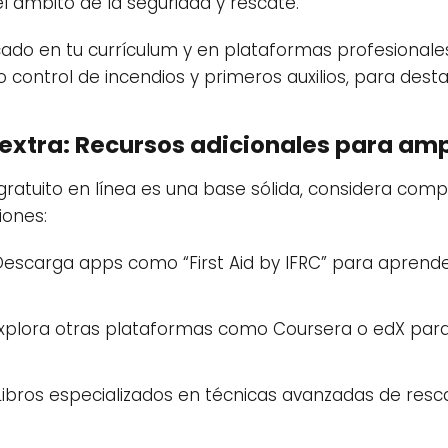
 ámbito de la seguridad y rescate.
ficado en tu currículum y en plataformas profesionale
 control de incendios y primeros auxilios, para dest
xtra: Recursos adicionales para ampl
gratuito en línea es una base sólida, considera com
iones:
escarga apps como “First Aid by IFRC” para aprend
xplora otras plataformas como Coursera o edX par
ibros especializados en técnicas avanzadas de resc