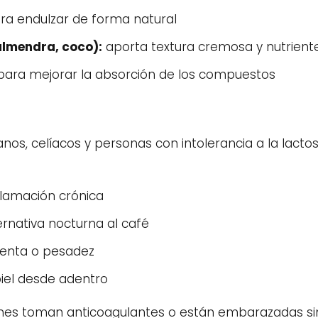
ra endulzar de forma natural
almendra, coco):
aporta textura cremosa y nutrient
ara mejorar la absorción de los compuestos
nos, celíacos y personas con intolerancia a la lacto
flamación crónica
rnativa nocturna al café
lenta o pesadez
piel desde adentro
nes toman anticoagulantes o están embarazadas sin