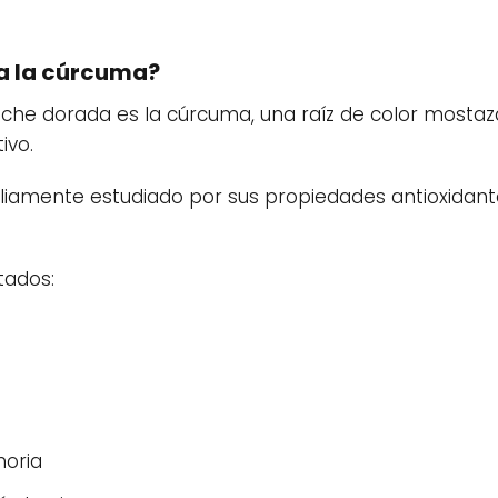
 a la cúrcuma?
 leche dorada es la cúrcuma, una raíz de color mosta
ivo.
liamente estudiado por sus propiedades antioxidante
tados:
moria