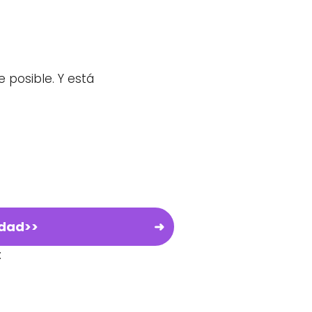
 posible. Y está
idad>>
: