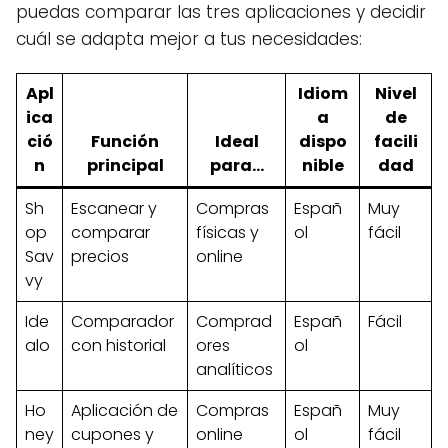
puedas comparar las tres aplicaciones y decidir
cuál se adapta mejor a tus necesidades:
Apl
Idiom
Nivel
ica
a
de
ció
Función
Ideal
dispo
facili
n
principal
para...
nible
dad
Sh
Escanear y
Compras
Españ
Muy
op
comparar
físicas y
ol
fácil
Sav
precios
online
vy
Ide
Comparador
Comprad
Españ
Fácil
alo
con historial
ores
ol
analíticos
Ho
Aplicación de
Compras
Españ
Muy
ney
cupones y
online
ol
fácil