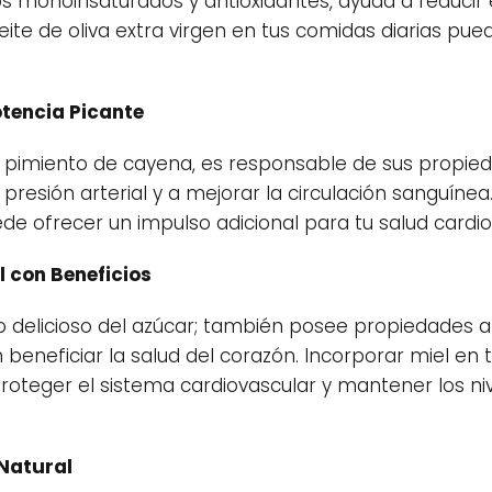
s monoinsaturados y antioxidantes, ayuda a reducir 
aceite de oliva extra virgen en tus comidas diarias 
otencia Picante
l pimiento de cayena, es responsable de sus propie
 presión arterial y a mejorar la circulación sanguíne
e ofrecer un impulso adicional para tu salud cardio
al con Beneficios
to delicioso del azúcar; también posee propiedades a
beneficiar la salud del corazón. Incorporar miel en 
teger el sistema cardiovascular y mantener los niv
 Natural