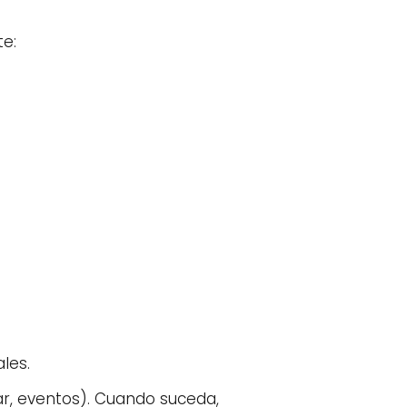
te:
les.
ar, eventos). Cuando suceda,